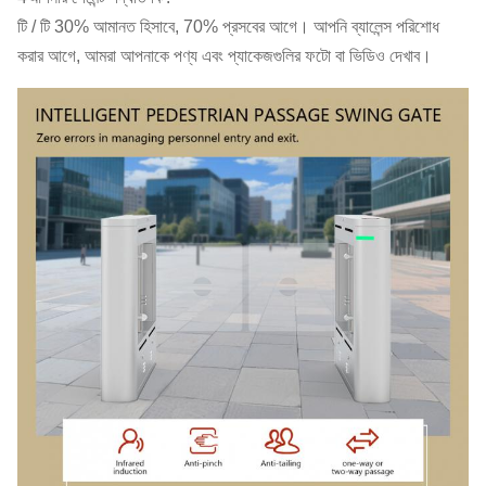
টি / টি 30% আমানত হিসাবে, 70% প্রসবের আগে। আপনি ব্যালেন্স পরিশোধ
করার আগে, আমরা আপনাকে পণ্য এবং প্যাকেজগুলির ফটো বা ভিডিও দেখাব।