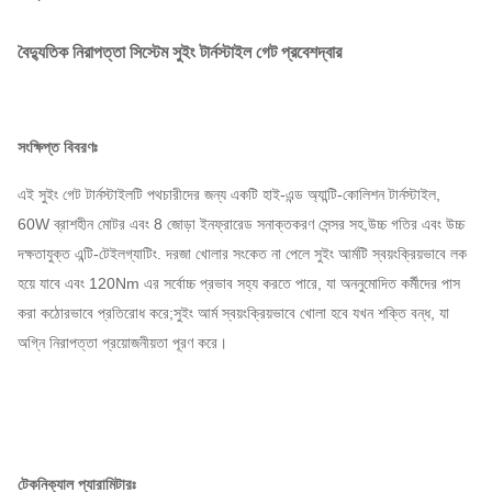
বৈদ্যুতিক নিরাপত্তা সিস্টেম সুইং টার্নস্টাইল গেট প্রবেশদ্বার
সংক্ষিপ্ত বিবরণঃ
এই সুইং গেট টার্নস্টাইলটি পথচারীদের জন্য একটি হাই-এন্ড অ্যান্টি-কোলিশন টার্নস্টাইল,
60W ব্রাশহীন মোটর এবং 8 জোড়া ইনফ্রারেড সনাক্তকরণ সেন্সর সহ,উচ্চ গতির এবং উচ্চ
দক্ষতাযুক্ত এন্টি-টেইলগ্যাটিং. দরজা খোলার সংকেত না পেলে সুইং আর্মটি স্বয়ংক্রিয়ভাবে লক
হয়ে যাবে এবং 120Nm এর সর্বোচ্চ প্রভাব সহ্য করতে পারে, যা অননুমোদিত কর্মীদের পাস
করা কঠোরভাবে প্রতিরোধ করে;সুইং আর্ম স্বয়ংক্রিয়ভাবে খোলা হবে যখন শক্তি বন্ধ, যা
অগ্নি নিরাপত্তা প্রয়োজনীয়তা পূরণ করে।
টেকনিক্যাল প্যারামিটারঃ