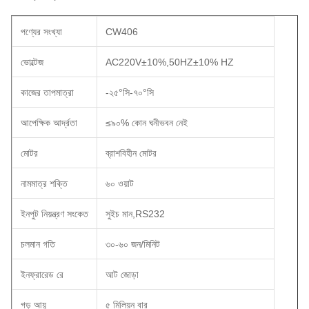
পণ্যের সংখ্যা
CW406
ভোল্টেজ
AC220V±10%,50HZ±10% HZ
কাজের তাপমাত্রা
-২৫°সি-৭০°সি
আপেক্ষিক আর্দ্রতা
≤৯০% কোন ঘনীভবন নেই
মোটর
ব্রাশবিহীন মোটর
নামমাত্র শক্তি
৬০ ওয়াট
ইনপুট নিয়ন্ত্রণ সংকেত
সুইচ মান,RS232
চলমান গতি
৩০-৬০ জন/মিনিট
ইনফ্রারেড রে
আট জোড়া
গড় আয়ু
৫ মিলিয়ন বার