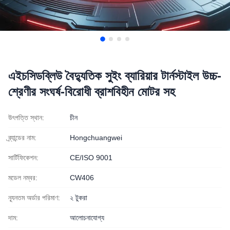
এইচসিডব্লিউ বৈদ্যুতিক সুইং ব্যারিয়ার টার্নস্টাইল উচ্চ-
শ্রেণীর সংঘর্ষ-বিরোধী ব্রাশবিহীন মোটর সহ
উৎপত্তি স্থান:
চীন
ব্র্যান্ডের নাম:
Hongchuangwei
সার্টিফিকেশন:
CE/ISO 9001
মডেল নম্বর:
CW406
ন্যূনতম অর্ডার পরিমাণ:
২ টুকরা
দাম:
আলোচনাযোগ্য