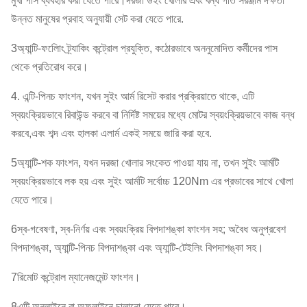
মুখী পাস ব্যবহার করা যেতে পারে।দরজা উইং খোলার এবং বন্ধ গতি সরঞ্জাম দক্ষতা
উন্নত মানুষের প্রবাহ অনুযায়ী সেট করা যেতে পারে.
3অ্যান্টি-ফলোিং ট্র্যাকিং কন্ট্রোল প্রযুক্তি, কঠোরভাবে অননুমোদিত কর্মীদের পাস
থেকে প্রতিরোধ করে।
4. এন্টি-পিনচ ফাংশন, যখন সুইং আর্ম রিসেট করার প্রক্রিয়াতে থাকে, এটি
স্বয়ংক্রিয়ভাবে রিবাউন্ড করবে বা নির্দিষ্ট সময়ের মধ্যে মোটর স্বয়ংক্রিয়ভাবে কাজ বন্ধ
করবে,এবং শব্দ এবং হালকা এলার্ম একই সময়ে জারি করা হবে.
5অ্যান্টি-শক ফাংশন, যখন দরজা খোলার সংকেত পাওয়া যায় না, তখন সুইং আর্মটি
স্বয়ংক্রিয়ভাবে লক হয় এবং সুইং আর্মটি সর্বোচ্চ 120Nm এর প্রভাবের সাথে খোলা
যেতে পারে।
6স্ব-গবেষণা, স্ব-নির্ণয় এবং স্বয়ংক্রিয় বিপদাশঙ্কা ফাংশন সহ; অবৈধ অনুপ্রবেশ
বিপদাশঙ্কা, অ্যান্টি-পিনচ বিপদাশঙ্কা এবং অ্যান্টি-টেইলিং বিপদাশঙ্কা সহ।
7রিমোট কন্ট্রোল ম্যানেজমেন্ট ফাংশন।
8এটি অনলাইনে বা অফলাইনে চালানো যেতে পারে।