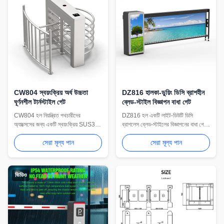
CW804 স্বয়ংক্রিয় অর্ধ উচ্চতা
DZ816 হালকা-ডুয়িং ডিসি ব্রাশহীন
ঘূর্ণনশীল টার্নস্টাইল গেট
ব্লেড-স্টাইল বিজ্ঞাপন বাধা গেট
CW804 হল নিয়ন্ত্রিত পথচারীদের
DZ816 হল একটি লাইট-ডিউটি ​​ডিসি
অ্যাক্সেসের জন্য একটি স্বয়ংক্রিয় SUS304
ব্রাশলেস ব্লেড-স্টাইলের বিজ্ঞাপনের বাধা গেট
অর্ধ-উচ্চতা ঘূর্ণমান টার্নস্টাইল। এটি ওয়ান-ওয়ে
যার একটি 150 ওয়াট মোটর, সামঞ্জস্যযোগ্য
সেরা মূল্য পান
সেরা মূল্য পান
প্যাসেজ, 0.5-সেকেন্ড ওপেনিং, RS-232
3-6 সেকেন্ড গতি, 4 মিটার বাহু পর্যন্ত,
এবং RS485 কমিউনিকেশন, অ্যান্টি-পিঞ্চ
সামঞ্জস্যযোগ্য বাধা রিবাউন্ড, বিলম্বিত বন্ধ এবং
প্রোটেকশন এবং AC 220 V অপারেশন
ঐচ্ছিক পাওয়ার-অফ আর্ম লিফটিং।
সমর্থন করে।
ভিডিও