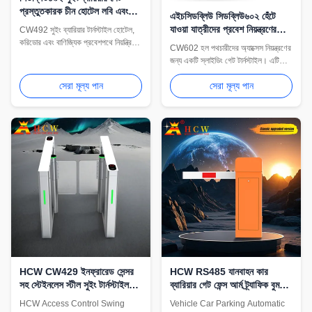
প্রস্তুতকারক চীন হোটেল লবি এবং
এইচসিডব্লিউ সিডব্লিউ৬০২ হেঁটে
পথচারী অ্যাক্সেস নিয়ন্ত্রণের জন্য
যাওয়া যাত্রীদের প্রবেশ নিয়ন্ত্রণের
CW492 সুইং ব্যারিয়ার টার্নস্টাইল হোটেল,
জন্য স্লাইডিং গেট টার্নস্টাইল
করিডোর এবং বাণিজ্যিক প্রবেশপথে নিয়ন্ত্রিত
CW602 হল পথচারীদের অ্যাক্সেস নিয়ন্ত্রণের
পথচারীদের অ্যাক্সেস সমর্থন করে। OEM
জন্য একটি স্লাইডিং গেট টার্নস্টাইল। এটিতে
কনফিগারেশন, কার্ড রিডার এবং কাস্টমাইজড
একটি 304 স্টেইনলেস স্টিল ক্যাবিনেট, গ্লাস
উত্তরণ সমাধান উপলব্ধ।
সেরা মূল্য পান
সেরা মূল্য পান
স্লাইডিং প্যানেল, RS232/RS485
যোগাযোগ, 550 মিমি প্যাসেজ প্রস্থ, IP42
সুরক্ষা এবং 30-40 জন/মিনিট প্যাসেজ গতি
রয়েছে৷
HCW CW429 ইনফ্রারেড সেন্সর
HCW RS485 যানবাহন কার
সহ স্টেইনলেস স্টীল সুইং টার্নস্টাইল
ব্যারিয়ার গেট ফেন্স আর্ম ট্র্যাফিক বুম
গেট
ব্যারিয়ার ১৬০W
HCW Access Control Swing
Vehicle Car Parking Automatic