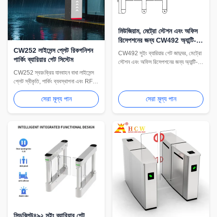
মিউজিয়াম, মেট্রো স্টেশন এবং অফিস
রিসেপশনের জন্য CW492 অ্যান্টি-
টেলগেটিং সুইং ব্যারিয়ার গেট
CW252 লাইসেন্স প্লেট রিকগনিশন
CW492 সুইং ব্যারিয়ার গেট জাদুঘর, মেট্রো
পার্কিং ব্যারিয়ার গেট সিস্টেম
স্টেশন এবং অফিস রিসেপশনের জন্য অ্যান্টি-
টেলগেটিং পথচারী নিয়ন্ত্রণ সমর্থন করে।
CW252 স্বয়ংক্রিয় যানবাহন বাধা লাইসেন্স
রপ্তানি সরবরাহ, অ্যাক্সেস ইন্টিগ্রেশন এবং
প্লেট স্বীকৃতি, পার্কিং ব্যবস্থাপনা এবং RFID
প্রকল্প কাস্টমাইজেশন উপলব্ধ।
অ্যাক্সেস সিস্টেমের সাথে একীভূত করতে
সেরা মূল্য পান
সেরা মূল্য পান
পারে। শপিং মল, আবাসিক এলাকা এবং
নিয়ন্ত্রিত যানবাহনের প্রবেশ পথের জন্য
উপযুক্ত।
সিডব্লিউ৪৯২ সুইং ব্যারিয়ার গেট