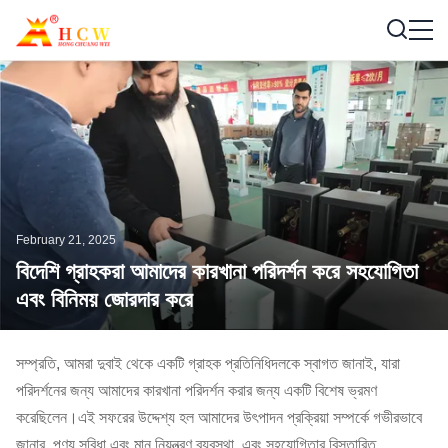
February 21, 2025
বিদেশি গ্রাহকরা আমাদের কারখানা পরিদর্শন করে সহযোগিতা
এবং বিনিময় জোরদার করে
সম্প্রতি, আমরা দুবাই থেকে একটি গ্রাহক প্রতিনিধিদলকে স্বাগত জানাই, যারা
পরিদর্শনের জন্য আমাদের কারখানা পরিদর্শন করার জন্য একটি বিশেষ ভ্রমণ
করেছিলেন।এই সফরের উদ্দেশ্য হল আমাদের উৎপাদন প্রক্রিয়া সম্পর্কে গভীরভাবে
জানার, পণ্য সুবিধা এবং মান নিয়ন্ত্রণ ব্যবস্থা, এবং সহযোগিতার বিস্তারিত