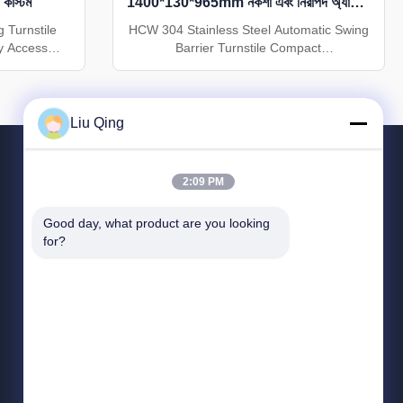
স কাস্টম
1400*130*965mm নকশা এবং নিরাপদ অ্যাক্সেস
নিয়ন্ত্রণের জন্য 1 বছরের ওয়ারেন্টি
g Turnstile
HCW 304 Stainless Steel Automatic Swing
ty Access
Barrier Turnstile Compact
on The HCW
1400×130×965mm design with 1-year
ce barrier
warranty for secure access control Product
gned for
Overview The HCW CW429 is a premium
vironments.
fully automatic barrier turnstile gate
Liu Qing
less steel
designed for high-traffic security
nd 10mm ...
applications. Featuring infrared sensors
and ...
2:09 PM
যোগাযোগ করুন
Good day, what product are you looking 
for?
86--18823374805
:00-:00
liusisi@sz-hcw.com
হংকচুয়াংওয়ে ইন্ডাস্ট্রিয়াল পার্ক, দাফু রোড, ঝাংগে কমিউনিটি, গুয়ানলান
স্ট্রিট, লংহুয়া নিউ ডিস্ট্রিক্ট, শেঞ্জেন সিটি