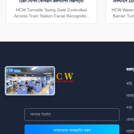
ট্রেন স্টেশন ফেসিয়াল রিকগনিশন নিরাপত্তা
টার্নস্টাইল 1
মিনিট থ্রুপ
HCW Turnstile Swing Gate Controlled
HCW Waterp
Access Train Station Facial Recognition
Barrier Tur
Security The HCW CW492 is a high-
Gate for S
performance waterproof face recognition
HCW CW4
turnstile designed for modern access
waterproo
control applications. Featuring a durable
designed
SS304 security turnstile gate chassis that
applicatio
ensures long-term corrosion ...
security t
গুরুত
বাড়ি
আমাদে
পণ্য
যোগা
সাইটম