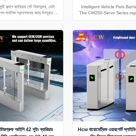
গেট
 ফ্ল্যাপ ব্যারিয়ার গেট বিমানবন্দর, ডেটা
Intelligent Vehicle Park Barr
িরাপদ পাবলিক প্রবেশপথের জন্য উপযুক্ত।
The CW250-Servo Series rep
ির্মাণ এবং কাস্টমাইজড অ্যাক্সেস ইন্টিগ্রেশন
seventh generation of DC se
উপলব্ধ.
systems, engineered to delive
speed, stability, and reliabili
parking facility requirement
Design & Construction Fea
elegant aesthetic ..
রপ্রুফ আইপি 42 সুইং ব্যারিয়ার
Hcw বায়োমেট্রিক এয়ারপোর্ট স্লাইডিং 