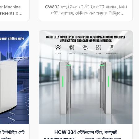
ier Machine
CW802 সম্পূর্ণ উচ্চতার টার্নস্টাইল গেটটি কারখানা, নির্মাণ
resents our
সাইট, ক্যাম্পাস, স্টেডিয়াম এবং অন্যান্য নিয়ন্ত্রিত
rvo barrier
প্রবেশপথে নিরাপদ পথচারীদের অ্যাক্সেস নিয়ন্ত্রণের জন্য
r exceptional
ডিজাইন করা হয়েছে। এর 304 স্টেইনলেস স্টীল কাঠামো,
ty for modern
600 মিমি উত্তরণ প্রস্থ এবং দ্বি-দিকনির্দেশক অপারেশন
s. Advanced
নির্ভরযোগ্য নিরাপত্তা প্রদান করে
turing an
.
টার্নস্টাইল গেট
HCW 304 স্টেইনলেস স্টীল, কম্প্যাক্ট