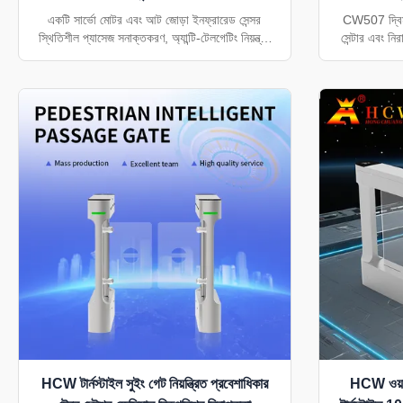
একটি সার্ভো মোটর এবং আট জোড়া ইনফ্রারেড সেন্সর
CW507 দ্বিমুখী
স্থিতিশীল প্যাসেজ সনাক্তকরণ, অ্যান্টি-টেলগেটিং নিয়ন্ত্রণ
সেন্টার এবং ন
এবং প্রতি মিনিটে প্রায় 30-50 জন লোকের দক্ষ পথচারী
স্টেইনলেস স্টীল ন
প্রবাহকে সমর্থন করে। উত্তরণ প্রস্থ 600 মিমি থেকে
900 মিমি পর্যন্ত স্ট্যান্ডার্ড লেন বা প্রশস্ত অ্যাক্সেসযোগ্য
জন্য কনফিগার করা যেতে পারে
HCW টার্নস্টাইল সুইং গেট নিয়ন্ত্রিত প্রবেশাধিকার
HCW ওয়াটা