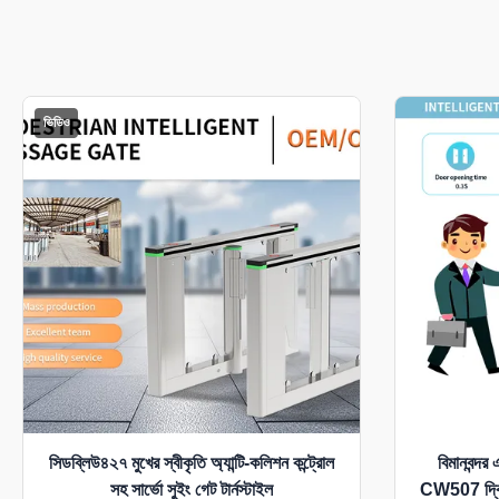
ভিডিও
সিডব্লিউ৪২৭ মুখের স্বীকৃতি অ্যান্টি-কলিশন কন্ট্রোল
বিমানবন্দর 
সহ সার্ভো সুইং গেট টার্নস্টাইল
CW507 দ্বি-মু