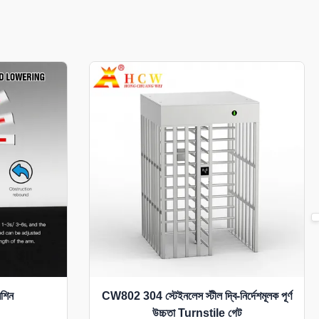
n
মেশিন
CW802 304 স্টেইনলেস স্টীল দ্বি-নির্দেশমূলক পূর্ণ
উচ্চতা Turnstile গেট