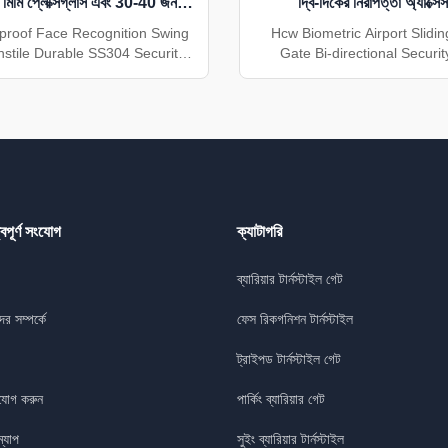
0 মিমি প্লেক্সিগ্লাস এবং 30-40 জন /
দ্বি-দিকের নিরাপত্তা অ্যাক্সে
ুট নিরাপদ অ্যাক্সেস নিয়ন্ত্রণের জন্য
roof Face Recognition Swing
Hcw Biometric Airport Slidin
nstile Durable SS304 Security
Gate Bi-directional Securi
ecure Access Management The
Custom Product Introducti
92 is a high-performance
CW602 is a high-performan
f face recognition turnstile
turnstile gate SS304 desi
 for modern access control
demanding access control en
ns, featuring a durable SS304
Built with a robust 304 stain
urnstile gate chassis that ...
chassis (1400*350*990mm) a
্বপূর্ণ সংযোগ
ক্যাটাগরি
ব্যারিয়ার টার্নস্টাইল গেট
র সম্পর্কে
ফেস রিকগনিশন টার্নস্টাইল
ট্রাইপড টার্নস্টাইল গেট
যোগ করুন
পার্কিং ব্যারিয়ার গেট
্যাপ
সুইং ব্যারিয়ার টার্নস্টাইল