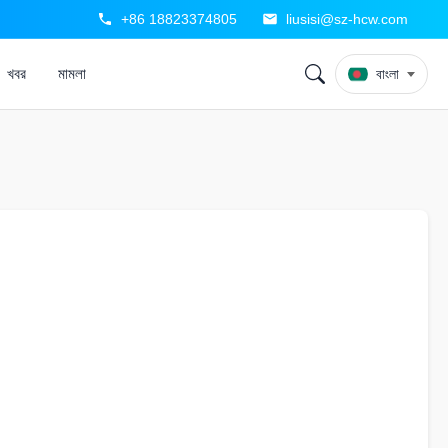
+86 18823374805
liusisi@sz-hcw.com
খবর
মামলা
বাংলা