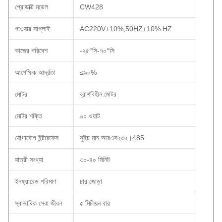
প্রোডাক্ট মডেল
CW428
পাওয়ার সাপ্লাই
AC220V±10%,50HZ±10% HZ
কাজের পরিবেশ
-২৫°সি-৭০°সি
আপেক্ষিক আর্দ্রতা
≤৯০%
মোটর
ব্রাশবিহীন মোটর
মোটর শক্তি
৬০ ওয়াট
যোগাযোগ ইন্টারফেস
সুইচ মান.আরএস২৩২।485
যাত্রী সংখ্যা
৩০-৪০ মিনিট
ইনফ্রারেড পরিমাণ
চার জোড়া
স্বাভাবিক সেবা জীবন
৫ মিলিয়ন বার