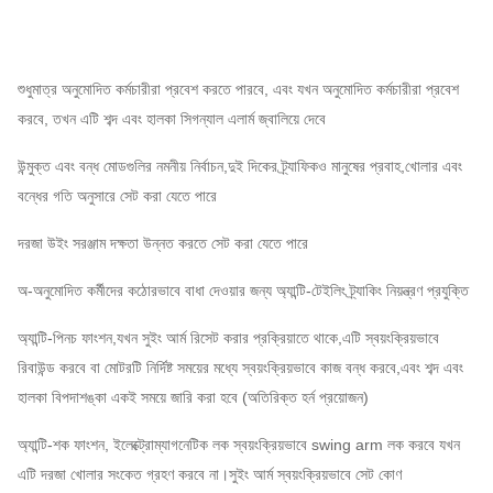
শুধুমাত্র অনুমোদিত কর্মচারীরা প্রবেশ করতে পারবে, এবং যখন অনুমোদিত কর্মচারীরা প্রবেশ
করবে, তখন এটি শব্দ এবং হালকা সিগন্যাল এলার্ম জ্বালিয়ে দেবে
উন্মুক্ত এবং বন্ধ মোডগুলির নমনীয় নির্বাচন,দুই দিকের ট্র্যাফিকও মানুষের প্রবাহ,খোলার এবং
বন্ধের গতি অনুসারে সেট করা যেতে পারে
দরজা উইং সরঞ্জাম দক্ষতা উন্নত করতে সেট করা যেতে পারে
অ-অনুমোদিত কর্মীদের কঠোরভাবে বাধা দেওয়ার জন্য অ্যান্টি-টেইলিং ট্র্যাকিং নিয়ন্ত্রণ প্রযুক্তি
অ্যান্টি-পিনচ ফাংশন,যখন সুইং আর্ম রিসেট করার প্রক্রিয়াতে থাকে,এটি স্বয়ংক্রিয়ভাবে
রিবাউন্ড করবে বা মোটরটি নির্দিষ্ট সময়ের মধ্যে স্বয়ংক্রিয়ভাবে কাজ বন্ধ করবে,এবং শব্দ এবং
হালকা বিপদাশঙ্কা একই সময়ে জারি করা হবে (অতিরিক্ত হর্ন প্রয়োজন)
অ্যান্টি-শক ফাংশন, ইলেক্ট্রোম্যাগনেটিক লক স্বয়ংক্রিয়ভাবে swing arm লক করবে যখন
এটি দরজা খোলার সংকেত গ্রহণ করবে না।সুইং আর্ম স্বয়ংক্রিয়ভাবে সেট কোণ