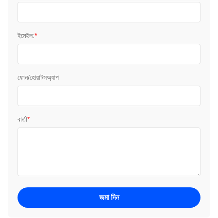
ইমেইল:
*
ফোন/হোয়াটসঅ্যাপ
বার্তা
*
জমা দিন