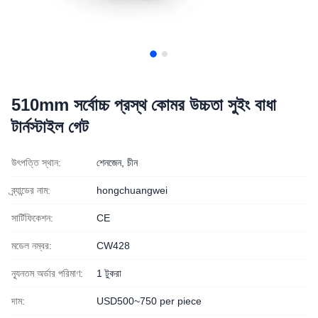
510mm সর্বোচ্চ প্রস্থ কোমর উচ্চতা সুইং বাধা
টার্নস্টাইল গেট
উৎপত্তি স্থান:
শেনজেন, চীন
ব্র্যান্ডের নাম:
hongchuangwei
সার্টিফিকেশন:
CE
মডেল নম্বর:
CW428
ন্যূনতম অর্ডার পরিমাণ:
1 টুকরা
দাম:
USD500~750 per piece