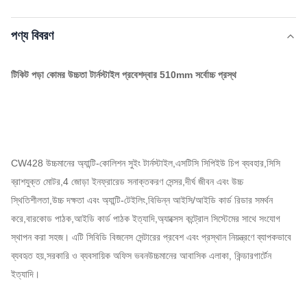
পণ্য বিবরণ
টিকিট পড়া কোমর উচ্চতা টার্নস্টাইল প্রবেশদ্বার 510mm সর্বোচ্চ প্রস্থ
CW428 উচ্চমানের অ্যান্টি-কোলিশন সুইং টার্নস্টাইল,এসটিসি সিপিইউ চিপ ব্যবহার,সিসি
ব্রাশযুক্ত মোটর,4 জোড়া ইনফ্রারেড সনাক্তকরণ সেন্সর,দীর্ঘ জীবন এবং উচ্চ
স্থিতিশীলতা,উচ্চ দক্ষতা এবং অ্যান্টি-টেইলিং,বিভিন্ন আইসি/আইডি কার্ড রিডার সমর্থন
করে,বারকোড পাঠক,আইডি কার্ড পাঠক ইত্যাদি,অ্যাক্সেস কন্ট্রোল সিস্টেমের সাথে সংযোগ
স্থাপন করা সহজ। এটি সিবিডি বিজনেস সেন্টারের প্রবেশ এবং প্রস্থান নিয়ন্ত্রণে ব্যাপকভাবে
ব্যবহৃত হয়,সরকারি ও ব্যবসায়িক অফিস ভবনউচ্চমানের আবাসিক এলাকা, কিন্ডারগার্টেন
ইত্যাদি।