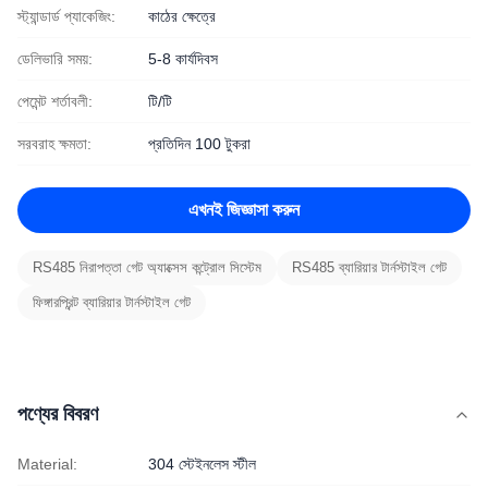
স্ট্যান্ডার্ড প্যাকেজিং:
কাঠের ক্ষেত্রে
ডেলিভারি সময়:
5-8 কার্যদিবস
পেমেন্ট শর্তাবলী:
টি/টি
সরবরাহ ক্ষমতা:
প্রতিদিন 100 টুকরা
এখনই জিজ্ঞাসা করুন
RS485 নিরাপত্তা গেট অ্যাক্সেস কন্ট্রোল সিস্টেম
RS485 ব্যারিয়ার টার্নস্টাইল গেট
ফিঙ্গারপ্রিন্ট ব্যারিয়ার টার্নস্টাইল গেট
পণ্যের বিবরণ
Material:
304 স্টেইনলেস স্টীল