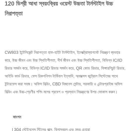
120 ডিগ্রী আধা স্বয়ংক্রিয় ওয়েস্ট উচ্চতা টার্নস্টাইল উচ্চ
নিরাপত্তা
CW803 ইন্টেলিজেন্ট নিরাপত্তা হাফ-হাইট টার্নস্টাইল, ইলেক্ট্রোম্যাগনেট নিয়ন্ত্রণ ব্যবহার
করে, উচ্চ জীবন এবং উচ্চ স্থিতিশীলতা, দীর্ঘ জীবন এবং উচ্চ স্থিতিশীলতা, বিভিন্ন IC/ID
রিডার সমর্থন করে, বিভিন্ন IC/ID রিডার সমর্থন করে, QR কোড রিডার, ফিঙ্গারপ্রিন্ট রিডার,
আইডি কার্ড রিডার, ফেস রিকগনিশন টার্মিনাল ইত্যাদি, অ্যাক্সেস কন্ট্রোল সিস্টেমের সাথে
ইন্টারফেস করা সহজ। অফিস বিল্ডিং, CBD বিজনেস সেন্টার, সরকারি ও এন্টারপ্রাইজ অফিস
বিল্ডিং এবং উচ্চ-শ্রেণীর শপিং মলের প্রবেশ ও প্রস্থান নিয়ন্ত্রণের উপর ফোকাস করুন।
ফাংশন
l 304 স্টেইনলেস স্টিলের বাক্স, বিলাসবহুল এবং সুন্দর চেহারা