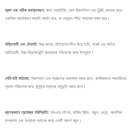
দ্রুত এবং সঠিক সনাক্তকরণ:
কার্ড সোয়াইপিং, ফেস রিকগনিশন এবং QR কোডের মতো
একাধিক যাচাইকরণ পদ্ধতি সমর্থন করে, যা সেকেন্ড-স্পীড প্যাসেজ সক্ষম করে।
শক্তিশালী এবং টেকসই:
উচ্চ-মানের স্টেইনলেস স্টিল দিয়ে তৈরি, সংঘর্ষ এবং ক্ষতির
প্রতিরোধী, উচ্চ-ফ্রিকোয়েন্সি ব্যবহারের পরিবেশের জন্য উপযুক্ত।
সেমি-হাই কাঠামো:
নিরাপত্তা এবং স্বচ্ছতার ভারসাম্য বজায় রাখে, কার্যকরভাবে পথচারীদের
প্রবাহ পরিচালনা করে, উন্মুক্ত স্থানের অনুভূতি বজায় রাখে।
ব্যাপকভাবে প্রযোজ্য পরিস্থিতি:
সাবওয়ে স্টেশন, অফিস বিল্ডিং, স্কুল, ভেন্যু, আবাসিক
সম্প্রদায় এবং অন্যান্য স্থানের জন্য একটি আদর্শ পছন্দ।