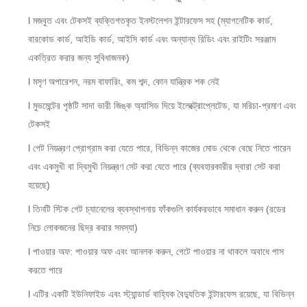
l মজবুত এবং টেকসই ব্যক্তিগতকৃত ইনস্টলেশন ইন্টারফেস সহ (ম্যাগনেটিক কার্ড,
বারকোড কার্ড, আইডি কার্ড, আইসি কার্ড এবং অন্যান্য রিডিং এবং রাইটিং সরঞ্জাম
একত্রিত করার জন্য সুবিধাজনক)
l মসৃণ অপারেশন, নরম বাফারিং, কম শব্দ, কোন যান্ত্রিক শক নেই
l মুভমেন্টের পৃষ্ঠটি সাদা ভারী জিঙ্ক অ্যাসিড দিয়ে ইলেক্ট্রোপ্লেটেড, যা মরিচা-প্রমাণ এবং
টেকসই
l গেট নিয়ন্ত্রণ প্রোগ্রাম করা যেতে পারে, বিভিন্ন কাজের মোড থেকে বেছে নিতে পারেন
এবং একমুখী বা দ্বিমুখী নিয়ন্ত্রণ সেট করা যেতে পারে (ব্যবহারকারীর দ্বারা সেট করা
হয়েছে)
l তিনটি স্টিক গেট চ্যানেলের ব্যবস্থাপনায় ফাঁকগুলি কার্যকরভাবে সমাধান করুন (রডের
নিচে লোকজনের ছিদ্র করার সমস্যা)
l পাওয়ার অফ: পাওয়ার অফ এবং আনলক করুন, গেটে পাওয়ার না থাকলে অবাধে পাস
করতে পারে
l এটির একটি ইউনিফাইড এবং স্ট্যান্ডার্ড বাহ্যিক বৈদ্যুতিক ইন্টারফেস রয়েছে, যা বিভিন্ন