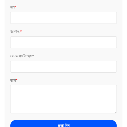
নাম
*
ইমেইল:
*
ফোন/হোয়াটসঅ্যাপ
বার্তা
*
জমা দিন