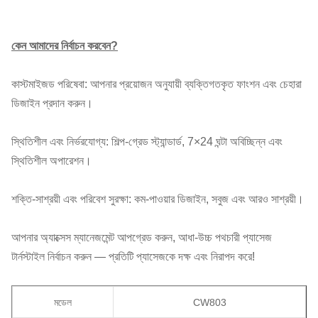
কেন আমাদের নির্বাচন করবেন?
কাস্টমাইজড পরিষেবা: আপনার প্রয়োজন অনুযায়ী ব্যক্তিগতকৃত ফাংশন এবং চেহারা
ডিজাইন প্রদান করুন।
স্থিতিশীল এবং নির্ভরযোগ্য: শিল্প-গ্রেড স্ট্যান্ডার্ড, 7×24 ঘন্টা অবিচ্ছিন্ন এবং
স্থিতিশীল অপারেশন।
শক্তি-সাশ্রয়ী এবং পরিবেশ সুরক্ষা: কম-পাওয়ার ডিজাইন, সবুজ এবং আরও সাশ্রয়ী।
আপনার অ্যাক্সেস ম্যানেজমেন্ট আপগ্রেড করুন, আধা-উচ্চ পথচারী প্যাসেজ
টার্নস্টাইল নির্বাচন করুন — প্রতিটি প্যাসেজকে দক্ষ এবং নিরাপদ করে!
মডেল
CW803