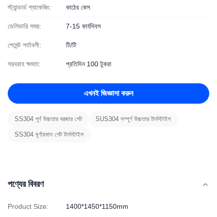
স্ট্যান্ডার্ড প্যাকেজিং:
কাঠের কেস
ডেলিভারি সময়:
7-15 কার্যদিবস
পেমেন্ট শর্তাবলী:
টি/টি
সরবরাহ ক্ষমতা:
প্রতিদিন 100 টুকরা
এখনই জিজ্ঞাসা করুন
SS304 পূর্ণ উচ্চতার দরজার গেট
SUS304 সম্পূর্ণ উচ্চতার টার্নস্টাইল
SS304 ঘূর্ণায়মান গেট টার্নস্টাইল
পণ্যের বিবরণ
Product Size:
1400*1450*1150mm