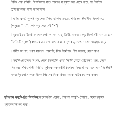
রিডিং এবং রাইটিং ডিভাইসের সাথে অবাধে সংযুক্ত করা যেতে পারে, যা সিস্টেম
ইন্টিগ্রেশনের জন্য সুবিধাজনক
l এটির একটি সুস্পষ্ট প্যাসেজ ইঙ্গিত ফাংশন রয়েছে, প্যাসেজ স্ট্যাটাস নির্দেশ করে
(অনুমেয় "→", কোন প্যাসেজ নেই "×")
l স্বয়ংক্রিয় রিসেট ফাংশন: গেট খোলার পরে, নির্দিষ্ট সময়ের মধ্যে সিস্টেমটি পাস না হলে
সিস্টেমটি স্বয়ংক্রিয়ভাবে লক হয়ে যাবে এবং রাস্তার ভ্রমণের সময় সামঞ্জস্যযোগ্য
l বর্ধিত ফাংশন: গণনা ফাংশন; প্রদর্শন; দিক নির্দেশক; শীর্ষ আলো; ফ্রেম বাধা
l অ্যান্টি-রোটেশন ফাংশন: ব্রেক লিভারটি একটি নির্দিষ্ট কোণে ঘোরানোর পরে, ব্রেক
লিভারের শক্তিশালী বিপরীত ঘূর্ণনকে পশ্চাদগামী হিসাবে বিবেচনা করা হবে এবং সিস্টেমটি
স্বয়ংক্রিয়ভাবে পথচারীদের পিছনের দিকে যাওয়া থেকে আটকাতে লক করবে
বুদ্ধিমান অ্যান্টি-পিন্চ ডিজাইন:
সংবেদনশীল সেন্সিং, নিরাপদ অ্যান্টি-টেইলিং, উদ্বেগমুক্ত
প্যাসেজ নিশ্চিত করা।