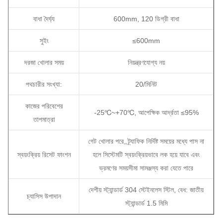
বাধা দৈর্ঘ্য
600mm, 120 ডিগ্রী বাধা
সুইং
≤600mm
দরজা খোলার সময়
নিয়ন্ত্রণযোগ্য নয়
পথচারীর সংখ্যা:
20/মিনিট
কাজের পরিবেশের
-25℃~+70℃, আপেক্ষিক আর্দ্রতা ≤95%
তাপমাত্রা
গেট খোলার পরে, ট্র্যাফিক নির্দিষ্ট সময়ের মধ্যে পাস না
স্বয়ংক্রিয় রিসেট ফাংশন
হলে সিস্টেমটি স্বয়ংক্রিয়ভাবে লক হয়ে যাবে এবং
ভ্রমণের সময়সীমা সামঞ্জস্য করা যেতে পারে
দেশীয় স্ট্যান্ডার্ড 304 স্টেইনলেস স্টিল, বেধ: জাতীয়
চ্যাসিস উপাদান
স্ট্যান্ডার্ড 1.5 মিমি