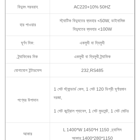
বিদ্যুৎ সরবরাহ
AC220+10% 50HZ
স্ট্যাটিক বিদ্যুতের ব্যবহার <50W, ডাইনামিক
হার পাওয়ার
বিদ্যুতের ব্যবহার <100W
ঘূর্ণন দিক:
একমুখী বা দ্বিমুখী
ট্র্যাফিকের দিক
একমুখী বা দ্বিমুখী ট্র্যাফিক
যোগাযোগ ইন্টারফেস
232,RS485
1 সেট স্ট্যান্ডার্ড কেস, 1 সেট 120 ডিগ্রী ঘূর্ণায়মান
দরজা,
পণ্যের উপাদান
1 সেট কন্ট্রোল প্যানেল, 1 সেট মুভমেন্ট, 1 সেট মোটর
L 1400*W 1450*H 1150 ,চ্যাসিস
আকার
আকার:1400*280*1150