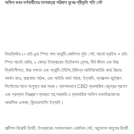
অফিস ভবন দর্শনার্থীদের তাপমাত্রা পরিমাপ মুখের স্বীকৃতি গতি গেট
সিডব্লিউ৪২৭ হাই-এন্ড স্পিড পাস অ্যান্টি-কোলিশন সুইং গেট, সার্ভো ড্রাইভ + হাই-
স্পিড সার্ভো মোটর, ৮ জোড়া ইনফ্রারেড ডিটেকশন সেন্সর, দীর্ঘ জীবন এবং উচ্চ
স্থিতিশীলতা, উচ্চ দক্ষতা এবং অ্যান্টি-টেইলিং,বিভিন্ন আইসি/আইডি কার্ড রিডার
সমর্থন করে, বারকোড পাঠক, এবং আইডি কার্ড পাঠক, ইত্যাদি, অ্যাক্সেস কন্ট্রোল
সিস্টেমের সাথে সংযুক্ত করা সহজ। ব্যাপকভাবে CBD ব্যবসায়িক কেন্দ্রের প্রবেশ
এবং প্রস্থান নিয়ন্ত্রণে ব্যবহৃত হয়,সরকারি ও ব্যবসায়িক অফিস ভবনউচ্চমানের
আবাসিক এলাকা, কিন্ডারগার্টেন ইত্যাদি।
মাল্টিপল বিরোধী চিমটি, ইনফ্রারেড সনাক্তকরণ একাধিক সেট, আন্দোলন মানুষের চিমটি