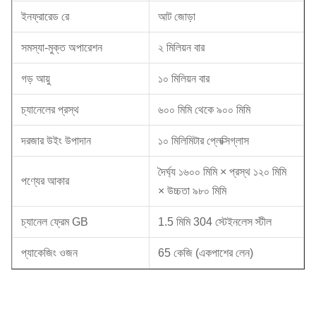
ইনফ্রারেড রে
আট জোড়া
সমস্যা-মুক্ত অপারেশন
২ মিলিয়ন বার
গড় আয়ু
১০ মিলিয়ন বার
চ্যানেলের প্রস্থ
৬০০ মিমি থেকে ৯০০ মিমি
দরজার উইং উপাদান
১০ মিলিমিটার প্লেক্সিগ্লাস
দৈর্ঘ্য ১৬০০ মিমি × প্রস্থ ১২০ মিমি
পণ্যের আকার
× উচ্চতা ৯৮০ মিমি
চ্যানেল ফ্রেম GB
1.5 মিমি 304 স্টেইনলেস স্টীল
প্যাকেজিং ওজন
65 কেজি (একপাশের লেন)