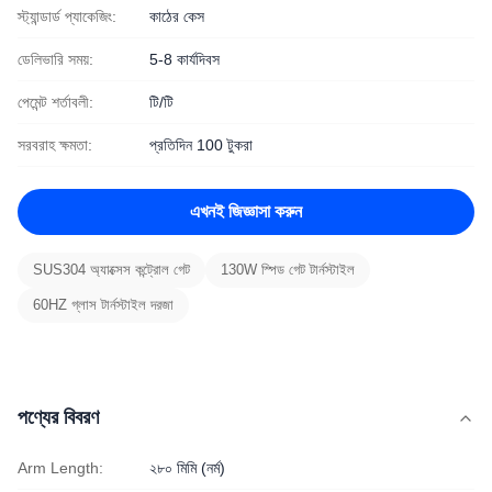
স্ট্যান্ডার্ড প্যাকেজিং:
কাঠের কেস
ডেলিভারি সময়:
5-8 কার্যদিবস
পেমেন্ট শর্তাবলী:
টি/টি
সরবরাহ ক্ষমতা:
প্রতিদিন 100 টুকরা
এখনই জিজ্ঞাসা করুন
SUS304 অ্যাক্সেস কন্ট্রোল গেট
130W স্পিড গেট টার্নস্টাইল
60HZ গ্লাস টার্নস্টাইল দরজা
পণ্যের বিবরণ
Arm Length:
২৮০ মিমি (নর্ম)