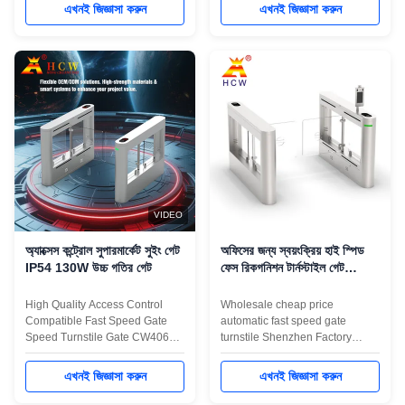
Passage High-speed Drive
Passage High-speed Drive
এখনই জিজ্ঞাসা করুন
এখনই জিজ্ঞাসা করুন
Technology: Fast opening and
Technology: Fast opening and
closing in 0.8 seconds, with a
closing in 0.8 seconds, with a
hourly passenger throughput of
hourly passenger throughput of
over 1,200 people, perfectly
over 1,200 people, perfectly
suitable for ultra-peak
suitable for ultra-peak
passenger flow scenarios such
passenger flow ...
as ...
VIDEO
অ্যাক্সেস কন্ট্রোল সুপারমার্কেট সুইং গেট
অফিসের জন্য স্বয়ংক্রিয় হাই স্পিড
IP54 130W উচ্চ গতির গেট
ফেস রিকগনিশন টার্নস্টাইল গেট
980MM উচ্চতা
High Quality Access Control
Wholesale cheap price
Compatible Fast Speed Gate
automatic fast speed gate
Speed Turnstile Gate CW406
turnstile Shenzhen Factory
high-end speed pass anti-
Product Application Speed
collision swing gate, equipped
Turnstile ---can be compatible
এখনই জিজ্ঞাসা করুন
এখনই জিজ্ঞাসা করুন
with a brushless DC motor, 8
with IC card, ID card, barcode
pairs of infrared detection
card, fingerprint reading card,