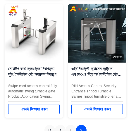
sensors, long life and high
face recognition device used for
stability,high efficiency and anti-
staff, provide civilized, orderly
tailing,supports various IC/ID
access methods, effectively
card ...
manage the ...
VIDEO
সোয়াইপ কার্ড স্বয়ংক্রিয় নিরাপত্তা
এইচসিডব্লিউ অ্যাক্সেস কন্ট্রোল
সুইং টার্নস্টাইল গেট অ্যাক্সেস নিয়ন্ত্রণ
এসএস৩০৪ স্ট্রিপড টার্নস্টাইল গেট
সিকিউরিটি এন্ট্রি
Swipe card access control fully
Rfid Access Control Security
automatic swing turnstile gate
Entrance Tripod Turnstile
Product Application Swing
Barrier Tripod turnstile offer a
Turnstile ---can be compatible
compact, cost-effective, fast
with IC card, ID card, barcode
operating, easy to use, reliable
এখনই জিজ্ঞাসা করুন
এখনই জিজ্ঞাসা করুন
card, fingerprint reading card,
entrance solution for internal or
face recognition device used for
external use in areas where
staff, provide civilized, orderly
there is a large and constant
access methods, effectively
flow of people. The advantages
1
2