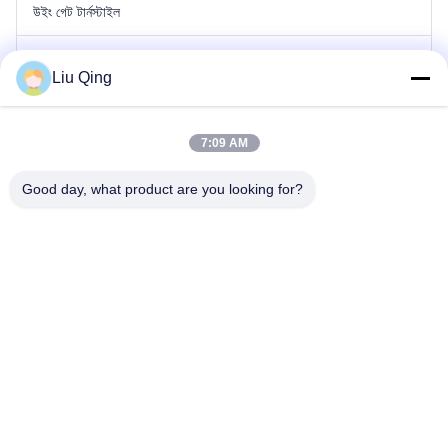
উইং গেট টার্নস্টাইল
পোল ব্যারিয়ার গেট
Liu Qing
বেড়া বাধা গেট
7:09 AM
বিজ্ঞাপন বাধা
Good day, what product are you looking for?
স্পিড গেট টার্নস্টাইল
স্বয়ংক্রিয় টার্নস্টাইল গেট
বাড়ি
আমাদের সম্পর্কে
পণ্য
যোগাযোগ করুন
সাইটম্যাপ