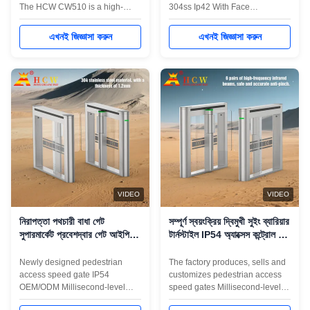
The HCW CW510 is a high-
304ss Ip42 With Face
performance barrier turnstile
Recognition Product
with LED indicators, designed
Introduction The HCW CW510 is
এখনই জিজ্ঞাসা করুন
এখনই জিজ্ঞাসা করুন
for smooth and secure access
a high-performance barrier
control in various environments.
turnstile with LED indicators,
Built with premium 304 stainless
designed for smooth and secure
steel (1.0mm thickness) , it
access control in various
ensures durability while
environments. Built with
maintaining a ...
premium 304 stainless steel ...
VIDEO
VIDEO
নিরাপত্তা পথচারী বাধা গেট
সম্পূর্ণ স্বয়ংক্রিয় দ্বিমুখী সুইং ব্যারিয়ার
সুপারমার্কেট প্রবেশদ্বার গেট আইপি
টার্নস্টাইল IP54 অ্যাক্সেস কন্ট্রোল সুইং
54 30-40 জন / মিনিট
গেট
Newly designed pedestrian
The factory produces, sells and
access speed gate IP54
customizes pedestrian access
OEM/ODM Millisecond-level
speed gates Millisecond-level
Response, Unimpeded
Response, Unimpeded