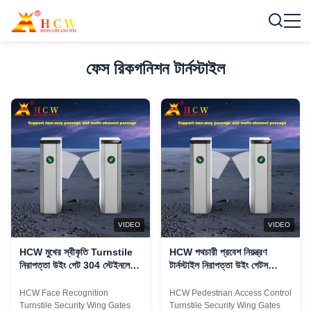
ফেস রিকগনিশন টার্নস্টাইল
VIDEO
VIDEO
HCW মুখের স্বীকৃতি Turnstile
HCW পথচারী প্রবেশ নিয়ন্ত্রণ
নিরাপত্তা উইং গেট 304 স্টেইনলেস
টার্নস্টাইল নিরাপত্তা উইং গেটস
স্টীল মুখের স্বীকৃতি Turnstile উইং
৩০৪এসএস আইপি৪২ ফেস রিকগনিশন
গেট সঙ্গে
সহ
HCW Face Recognition
HCW Pedestrian Access Control
Turnstile Security Wing Gates
Turnstile Security Wing Gates